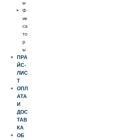
ы
Ф
ик
са
то
р
ы
ПРА
ЙС-
ЛИС
Т
ОПЛ
АТА
И
ДОС
ТАВ
КА
ОБ