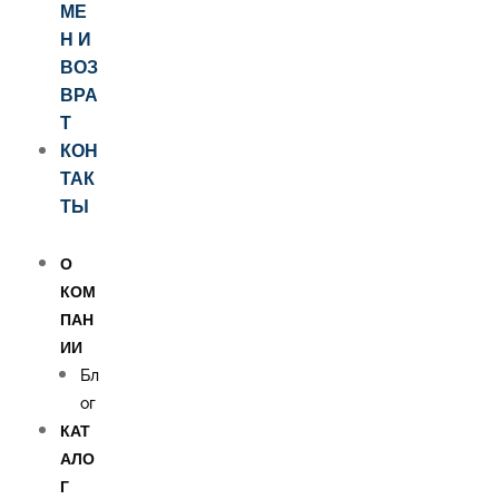
МЕ
Н И
ВОЗ
ВРА
Т
КОН
ТАК
ТЫ
О
КОМ
ПАН
ИИ
Бл
ог
КАТ
АЛО
Г