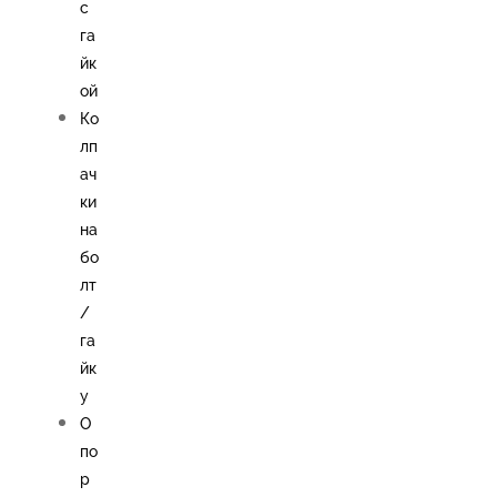
с
га
йк
ой
Ко
лп
ач
ки
на
бо
лт
/
га
йк
у
О
по
р