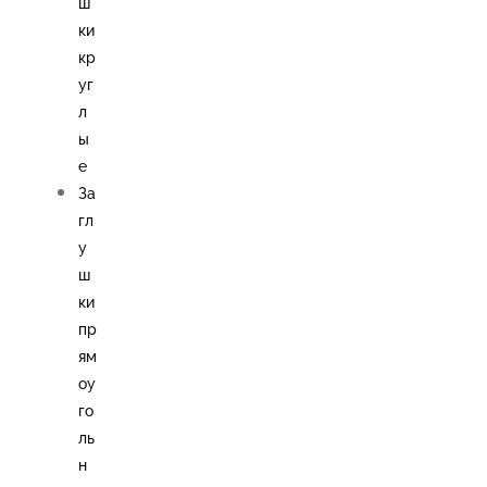
ш
ки
кр
уг
л
ы
е
За
гл
у
ш
ки
пр
ям
оу
го
ль
н