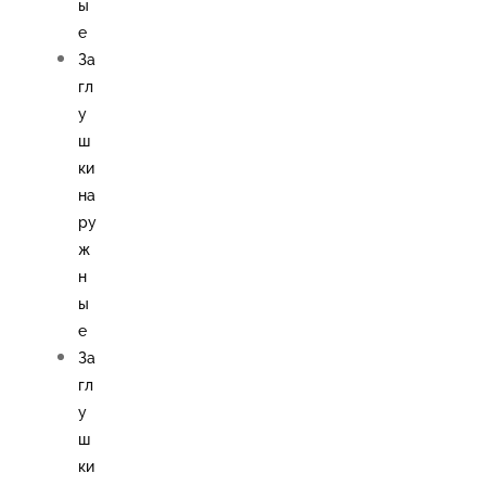
ы
е
За
гл
у
ш
ки
на
ру
ж
н
ы
е
За
гл
у
ш
ки