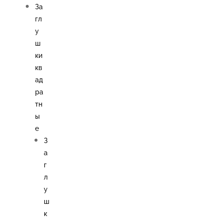
За
гл
у
ш
ки
кв
ад
ра
тн
ы
е
З
а
г
л
у
ш
к