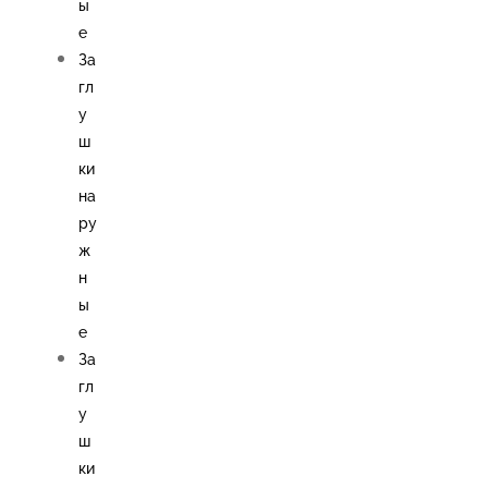
ы
е
За
гл
у
ш
ки
на
ру
ж
н
ы
е
За
гл
у
ш
ки