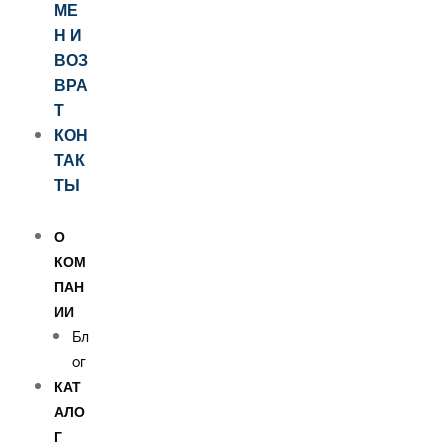
МЕ
Н И
ВОЗ
ВРА
Т
КОН
ТАК
ТЫ
О
КОМ
ПАН
ИИ
Бл
ог
КАТ
АЛО
Г