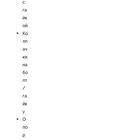
с
га
йк
ой
Ко
лп
ач
ки
на
бо
лт
/
га
йк
у
О
по
р