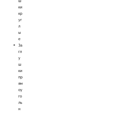
ш
ки
кр
уг
л
ы
е
За
гл
у
ш
ки
пр
ям
оу
го
ль
н