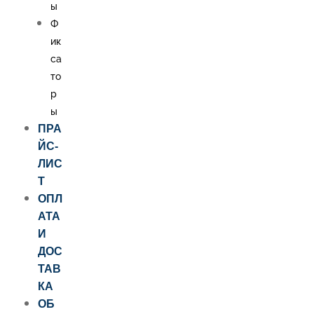
ы
Ф
ик
са
то
р
ы
ПРА
ЙС-
ЛИС
Т
ОПЛ
АТА
И
ДОС
ТАВ
КА
ОБ