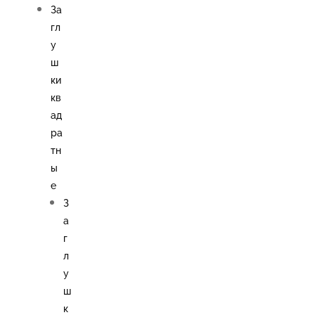
За
гл
у
ш
ки
кв
ад
ра
тн
ы
е
З
а
г
л
у
ш
к