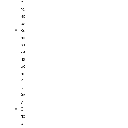
с
га
йк
ой
Ко
лп
ач
ки
на
бо
лт
/
га
йк
у
О
по
р