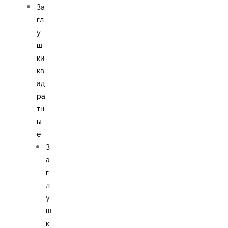
За
гл
у
ш
ки
кв
ад
ра
тн
ы
е
З
а
г
л
у
ш
к