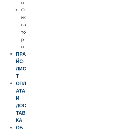
ы
Ф
ик
са
то
р
ы
ПРА
ЙС-
ЛИС
Т
ОПЛ
АТА
И
ДОС
ТАВ
КА
ОБ