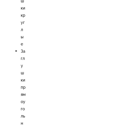
ш
ки
кр
уг
л
ы
е
За
гл
у
ш
ки
пр
ям
оу
го
ль
н