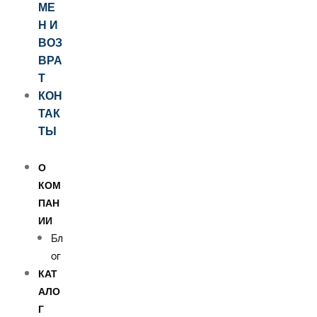
МЕ
Н И
ВОЗ
ВРА
Т
КОН
ТАК
ТЫ
О
КОМ
ПАН
ИИ
Бл
ог
КАТ
АЛО
Г