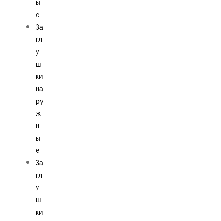
ы
е
За
гл
у
ш
ки
на
ру
ж
н
ы
е
За
гл
у
ш
ки