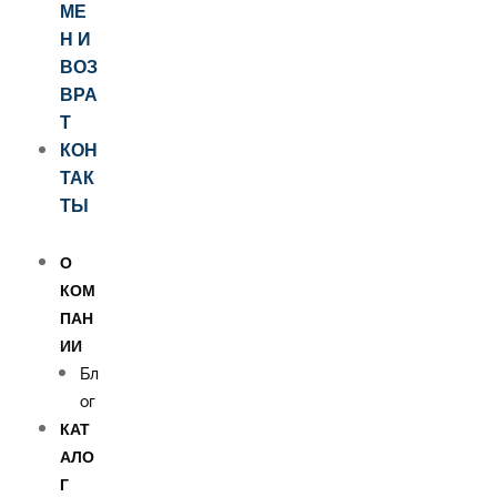
МЕ
Н И
ВОЗ
ВРА
Т
КОН
ТАК
ТЫ
О
КОМ
ПАН
ИИ
Бл
ог
КАТ
АЛО
Г