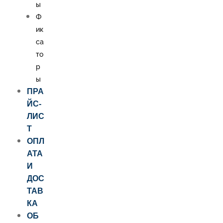
ы
Ф
ик
са
то
р
ы
ПРА
ЙС-
ЛИС
Т
ОПЛ
АТА
И
ДОС
ТАВ
КА
ОБ