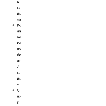
с
га
йк
ой
Ко
лп
ач
ки
на
бо
лт
/
га
йк
у
О
по
р