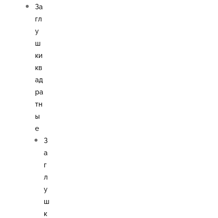
За
гл
у
ш
ки
кв
ад
ра
тн
ы
е
З
а
г
л
у
ш
к