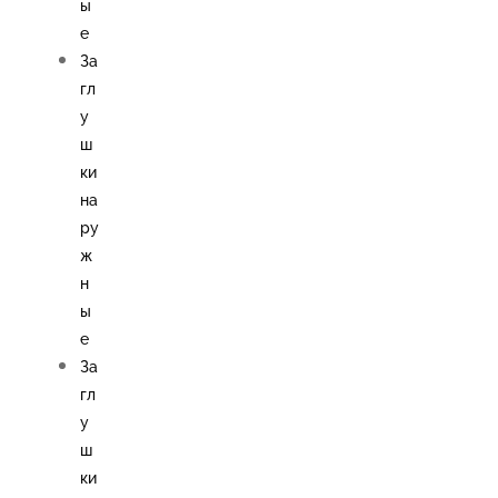
ы
е
За
гл
у
ш
ки
на
ру
ж
н
ы
е
За
гл
у
ш
ки