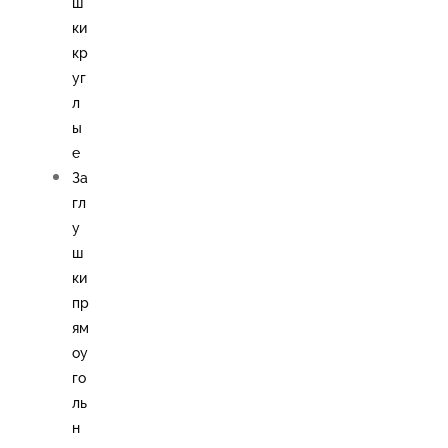
ш
ки
кр
уг
л
ы
е
За
гл
у
ш
ки
пр
ям
оу
го
ль
н