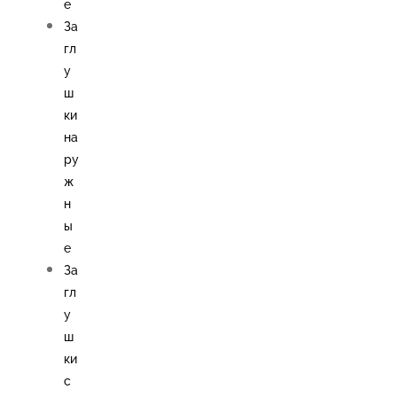
е
За
гл
у
ш
ки
на
ру
ж
н
ы
е
За
гл
у
ш
ки
с