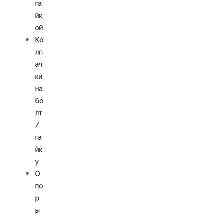
га
йк
ой
Ко
лп
ач
ки
на
бо
лт
/
га
йк
у
О
по
р
ы