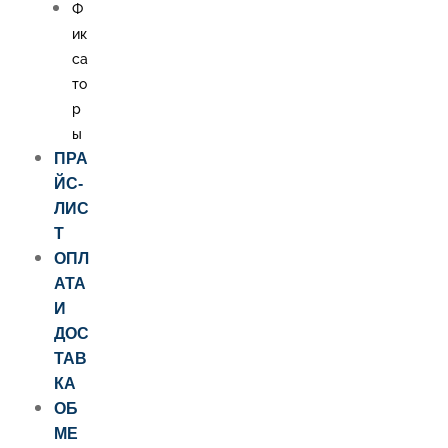
Ф
ик
са
то
р
ы
ПРА
ЙС-
ЛИС
Т
ОПЛ
АТА
И
ДОС
ТАВ
КА
ОБ
МЕ