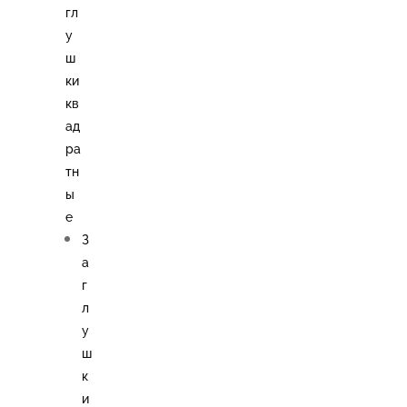
гл
у
ш
ки
кв
ад
ра
тн
ы
е
З
а
г
л
у
ш
к
и