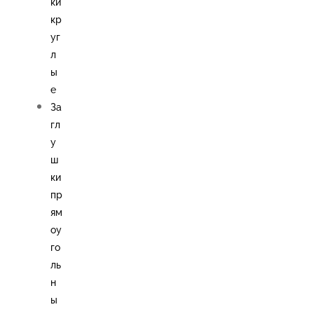
ки
кр
уг
л
ы
е
За
гл
у
ш
ки
пр
ям
оу
го
ль
н
ы