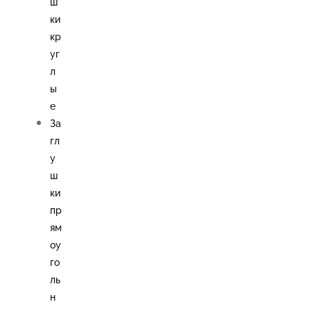
ш
ки
кр
уг
л
ы
е
За
гл
у
ш
ки
пр
ям
оу
го
ль
н