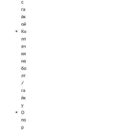
с
га
йк
ой
Ко
лп
ач
ки
на
бо
лт
/
га
йк
у
О
по
р