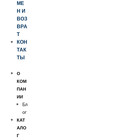
МЕ
Н И
ВОЗ
ВРА
Т
КОН
ТАК
ТЫ
О
КОМ
ПАН
ИИ
Бл
ог
КАТ
АЛО
Г