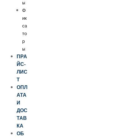
ы
Ф
ик
са
то
р
ы
ПРА
ЙС-
ЛИС
Т
ОПЛ
АТА
И
ДОС
ТАВ
КА
ОБ