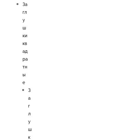
За
гл
у
ш
ки
кв
ад
ра
тн
ы
е
З
а
г
л
у
ш
к