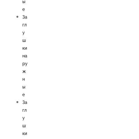
ы
е
За
гл
у
ш
ки
на
ру
ж
н
ы
е
За
гл
у
ш
ки