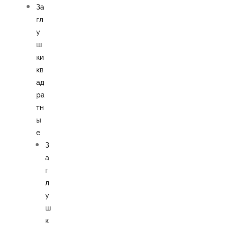
За
гл
у
ш
ки
кв
ад
ра
тн
ы
е
З
а
г
л
у
ш
к