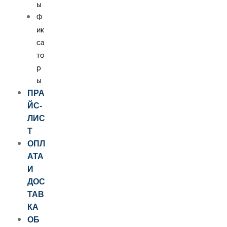
ы
Ф
ик
са
то
р
ы
ПРА
ЙС-
ЛИС
Т
ОПЛ
АТА
И
ДОС
ТАВ
КА
ОБ