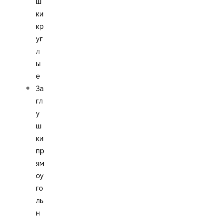
ш
ки
кр
уг
л
ы
е
За
гл
у
ш
ки
пр
ям
оу
го
ль
н