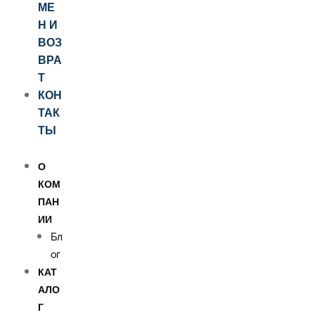
МЕ
Н И
ВОЗ
ВРА
Т
КОН
ТАК
ТЫ
О
КОМ
ПАН
ИИ
Бл
ог
КАТ
АЛО
Г