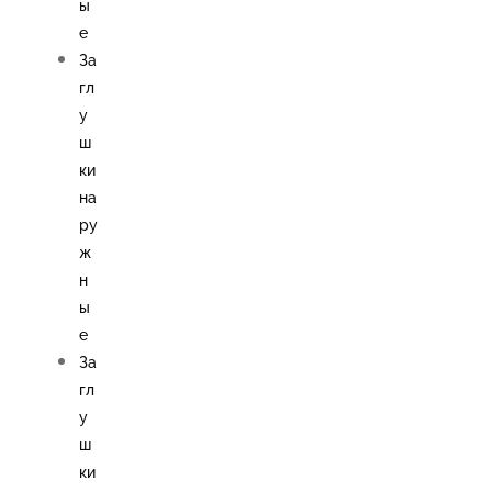
ы
е
За
гл
у
ш
ки
на
ру
ж
н
ы
е
За
гл
у
ш
ки