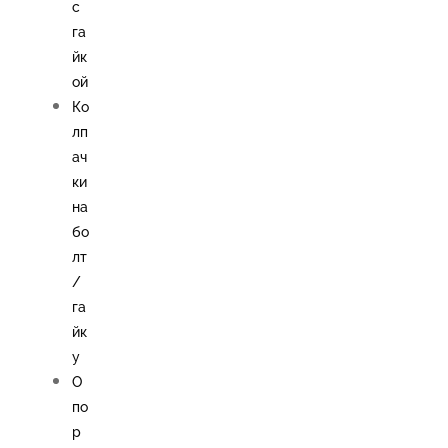
с
га
йк
ой
Ко
лп
ач
ки
на
бо
лт
/
га
йк
у
О
по
р