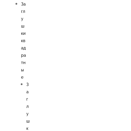
За
гл
у
ш
ки
кв
ад
ра
тн
ы
е
З
а
г
л
у
ш
к