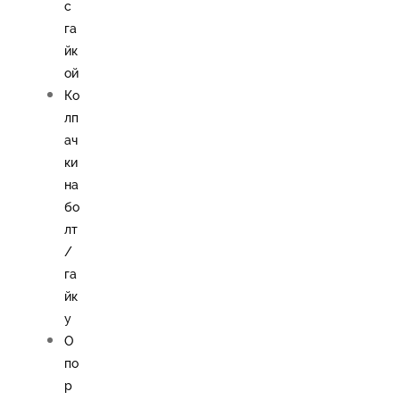
с
га
йк
ой
Ко
лп
ач
ки
на
бо
лт
/
га
йк
у
О
по
р