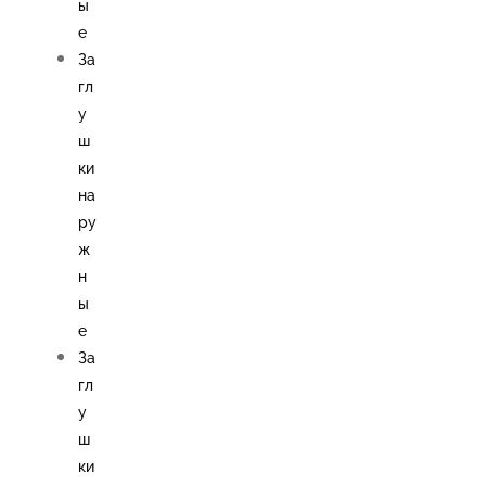
ы
е
За
гл
у
ш
ки
на
ру
ж
н
ы
е
За
гл
у
ш
ки