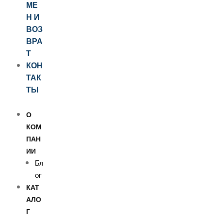
МЕ
Н И
ВОЗ
ВРА
Т
КОН
ТАК
ТЫ
О
КОМ
ПАН
ИИ
Бл
ог
КАТ
АЛО
Г