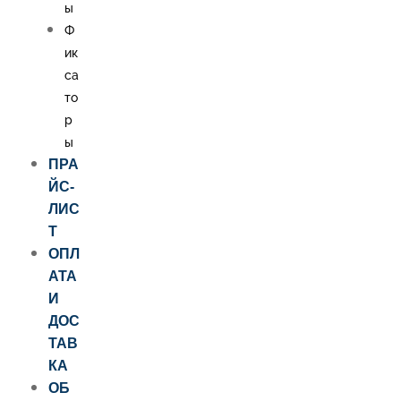
ы
Ф
ик
са
то
р
ы
ПРА
ЙС-
ЛИС
Т
ОПЛ
АТА
И
ДОС
ТАВ
КА
ОБ