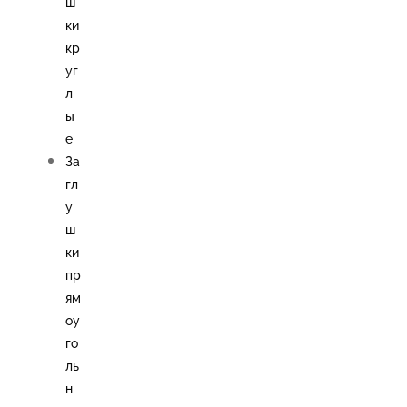
ш
ки
кр
уг
л
ы
е
За
гл
у
ш
ки
пр
ям
оу
го
ль
н